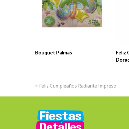
LEER MÁS
Bouquet Palmas
Feliz
Dora
previous
Feliz Cumpleaños Radiante Impreso
post: