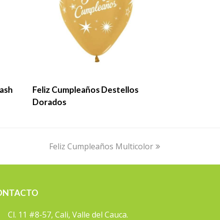
LEER MÁS
lash
Feliz Cumpleaños Destellos
Dorados
next
Feliz Cumpleaños Multicolor
post:
ONTACTO
Cl. 11 #8-57, Cali, Valle del Cauca.