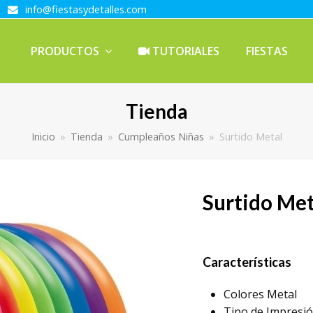
info@fiestasydetalles.com
PRODUCTOS
TUTORIALES
FIESTAS
Tienda
Inicio
»
Tienda
»
Cumpleaños Niñas
»
Surtido Metal
Surtido Met
Características
Colores Metal
Tipo de Impresió