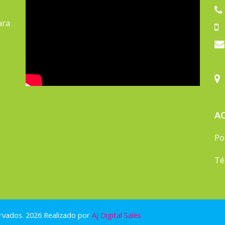
ara
AC
Po
Té
rvados. 2026 Realizado por
AJ Digital Sales