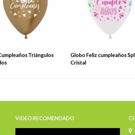
LEER MÁS
LEER MÁS
 Cumpleaños Triángulos
Globo Feliz cumpleaños Sp
dos
Cristal
VIDEO RECOMENDADO
C