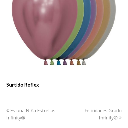
Surtido Reflex
previous
next
Es una Niña Estrellas
Felicidades Grado
post:
post:
Infinity®
Infinity®