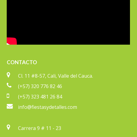
CONTACTO
Cl. 11 #8-57, Cali, Valle del Cauca.
(+57) 320 776 82 46
(+57) 323 481 26 84
info@fiestasydetalles.com
Carrera 9 # 11 - 23