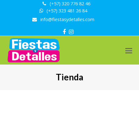
(+57) 320 776 82 46
(+57) 323 481 26 84
info@fiestasydetalles.com
Facebook
Instagram
Tienda